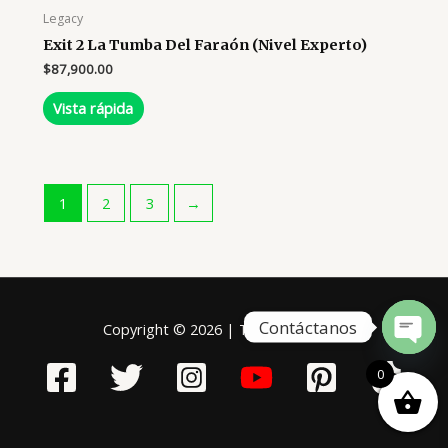
Legacy
Exit 2 La Tumba Del Faraón (Nivel Experto)
$
87,900.00
Vista rápida
1
2
3
→
Contáctanos
Copyright © 2026 | Tablero Mágico
Open
chaty
0