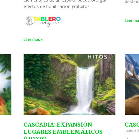
destin
efectos de bonificación gratuitos
Leer má
Leer más »
CASCADIA: EXPANSIÓN
CAS
junio 3
LUGARES EMBLEMÁTICOS
(HITOS)