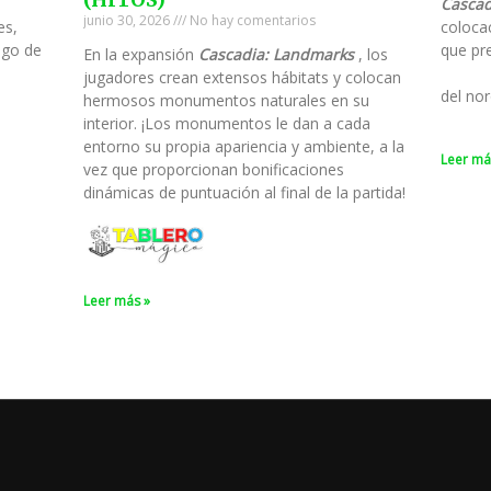
Cascad
junio 30, 2026
No hay comentarios
es,
colocac
ego de
que pre
En la expansión
Cascadia: Landmarks
, los
jugadores crean extensos hábitats y colocan
del nor
hermosos monumentos naturales en su
interior. ¡Los monumentos le dan a cada
entorno su propia apariencia y ambiente, a la
Leer má
vez que proporcionan bonificaciones
dinámicas de puntuación al final de la partida!
Leer más »