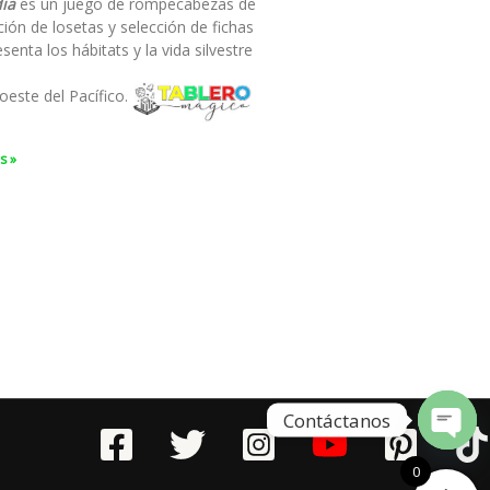
ia
es un juego de rompecabezas de
ión de losetas y selección de fichas
senta los hábitats y la vida silvestre
oeste del Pacífico.
s »
Contáctanos
Open
0
chaty