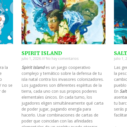
SPIRIT ISLAND
SAL
julio 1, 2026
No hay comentarios
julio 1,
ra la
Spirit Island
es un juego cooperativo
Las ge
e
complejo y temático sobre la defensa de tu
la pesc
to
isla natal contra los invasores colonizadores.
cambio
Y no se
Los jugadores son diferentes espíritus de la
pueblo
r de
tierra, cada uno con sus propios poderes
En
Salt
elementales únicos. En cada turno, los
asenta
jugadores eligen simultáneamente qué carta
tu barc
de poder jugar, pagando energía para
serás 
hacerlo. Usar combinaciones de cartas de
facilit
poder que coincidan con las afinidades
elementales de un espíritu puede otorgar