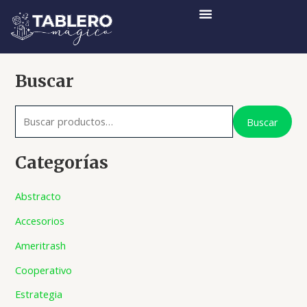
Ir
al
contenido
B
Buscar
u
s
Buscar
c
a
Categorías
r
Abstracto
p
o
Accesorios
r
Ameritrash
:
Cooperativo
Estrategia