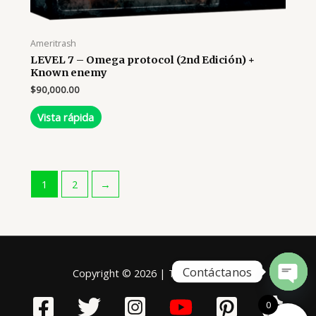
Ameritrash
LEVEL 7 – Omega protocol (2nd Edición) +
Known enemy
$
90,000.00
Vista rápida
1
2
→
Contáctanos
Copyright © 2026 | Tablero Mágico
Open
chaty
0