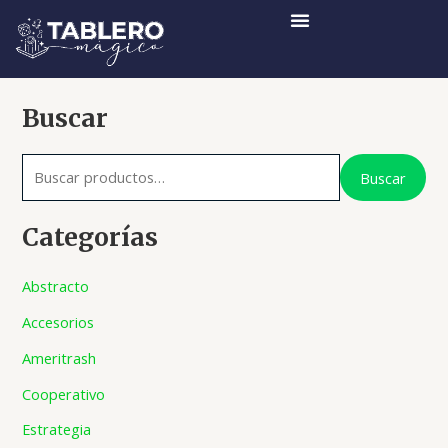
Ir
al
contenido
B
Buscar
u
s
Buscar
c
a
Categorías
r
Abstracto
p
o
Accesorios
r
Ameritrash
:
Cooperativo
Estrategia