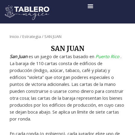
Ir
al
contenido
Inicio
/
Estrategia
/ SAN JUAN
SAN JUAN
San Juan
es un juego de cartas basado en
Puerto Rico
.
La baraja de 110 cartas consta de edificios de
producción (índigo, azúcar, tabaco, café y plata) y
edificios “violeta” que otorgan poderes especiales o
puntos de victoria adicionales. Las cartas de la mano
pueden construirse o usarse como dinero para construir
otra cosa; las cartas de la baraja representan los bienes
producidos por los edificios de producción, en cuyo caso
se dejan boca abajo. Se aplica un límite de siete cartas
por ronda.
En cada ronda (o gobierno), cada jugador elige uno de