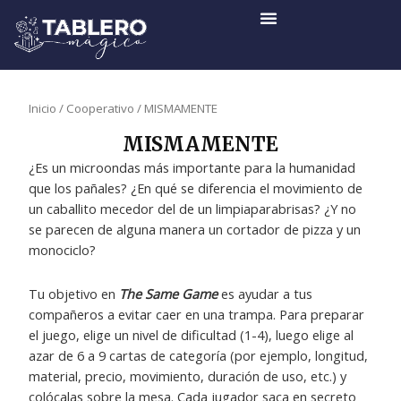
Ir
al
contenido
Inicio
/
Cooperativo
/ MISMAMENTE
MISMAMENTE
¿Es un microondas más importante para la humanidad
que los pañales? ¿En qué se diferencia el movimiento de
un caballito mecedor del de un limpiaparabrisas? ¿Y no
se parecen de alguna manera un cortador de pizza y un
monociclo?
Tu objetivo en
The Same Game
es ayudar a tus
compañeros a evitar caer en una trampa. Para preparar
el juego, elige un nivel de dificultad (1-4), luego elige al
azar de 6 a 9 cartas de categoría (por ejemplo, longitud,
material, precio, movimiento, duración de uso, etc.) y
colócalas sobre la mesa. Cada jugador saca en secreto