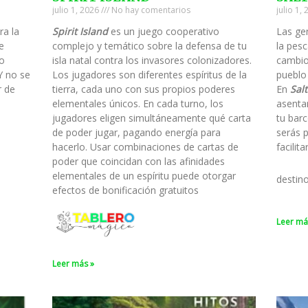
julio 1, 2026
No hay comentarios
julio 1,
ra la
Spirit Island
es un juego cooperativo
Las ge
e
complejo y temático sobre la defensa de tu
la pesc
to
isla natal contra los invasores colonizadores.
cambio
Y no se
Los jugadores son diferentes espíritus de la
pueblo
r de
tierra, cada uno con sus propios poderes
En
Salt
elementales únicos. En cada turno, los
asenta
jugadores eligen simultáneamente qué carta
tu barc
de poder jugar, pagando energía para
serás 
hacerlo. Usar combinaciones de cartas de
facilit
poder que coincidan con las afinidades
elementales de un espíritu puede otorgar
destin
efectos de bonificación gratuitos
Leer má
Leer más »