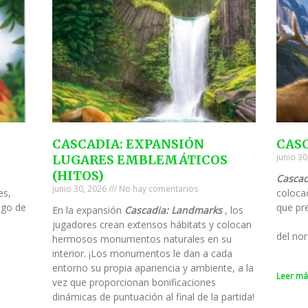
CASCADIA: EXPANSIÓN
CAS
junio 3
LUGARES EMBLEMÁTICOS
(HITOS)
Cascad
junio 30, 2026
No hay comentarios
es,
colocac
ego de
que pre
En la expansión
Cascadia: Landmarks
, los
jugadores crean extensos hábitats y colocan
del nor
hermosos monumentos naturales en su
interior. ¡Los monumentos le dan a cada
entorno su propia apariencia y ambiente, a la
Leer má
vez que proporcionan bonificaciones
dinámicas de puntuación al final de la partida!