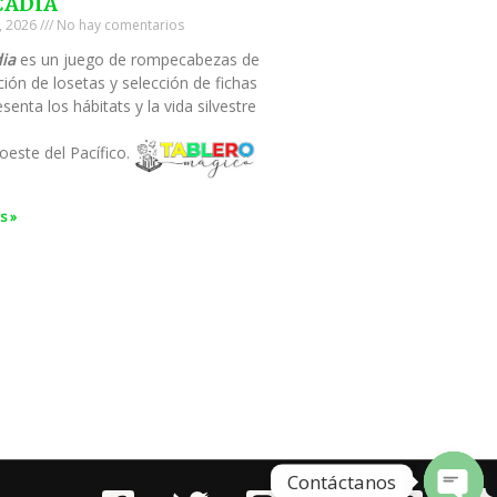
CADIA
0, 2026
No hay comentarios
ia
es un juego de rompecabezas de
ión de losetas y selección de fichas
senta los hábitats y la vida silvestre
oeste del Pacífico.
s »
Contáctanos