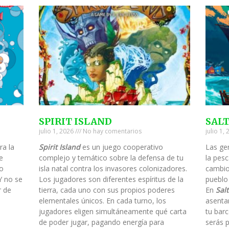
SPIRIT ISLAND
SAL
julio 1, 2026
No hay comentarios
julio 1,
ra la
Spirit Island
es un juego cooperativo
Las ge
e
complejo y temático sobre la defensa de tu
la pesc
to
isla natal contra los invasores colonizadores.
cambio
Y no se
Los jugadores son diferentes espíritus de la
pueblo
r de
tierra, cada uno con sus propios poderes
En
Salt
elementales únicos. En cada turno, los
asenta
jugadores eligen simultáneamente qué carta
tu barc
de poder jugar, pagando energía para
serás 