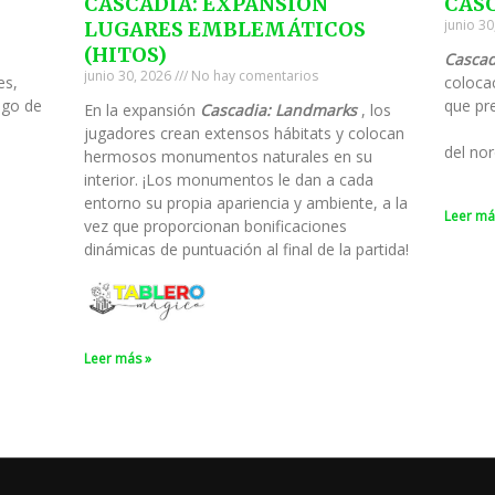
CASCADIA: EXPANSIÓN
CAS
junio 3
LUGARES EMBLEMÁTICOS
(HITOS)
Cascad
junio 30, 2026
No hay comentarios
es,
colocac
ego de
que pre
En la expansión
Cascadia: Landmarks
, los
jugadores crean extensos hábitats y colocan
del nor
hermosos monumentos naturales en su
interior. ¡Los monumentos le dan a cada
entorno su propia apariencia y ambiente, a la
Leer má
vez que proporcionan bonificaciones
dinámicas de puntuación al final de la partida!
Leer más »