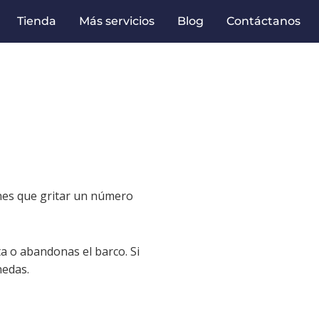
Tienda
Más servicios
Blog
Contáctanos
enes que gritar un número
ta o abandonas el barco. Si
nedas.