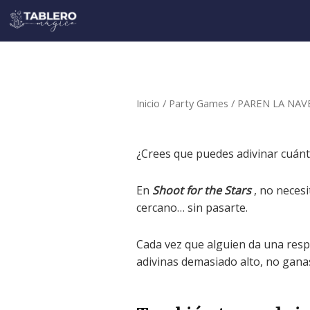
Ir
al
contenido
Inicio
/
Party Games
/ PAREN LA NAV
¿Crees que puedes adivinar cuánto
En
Shoot for the Stars
, no neces
cercano… sin pasarte.
Cada vez que alguien da una respu
adivinas demasiado alto, no ganas