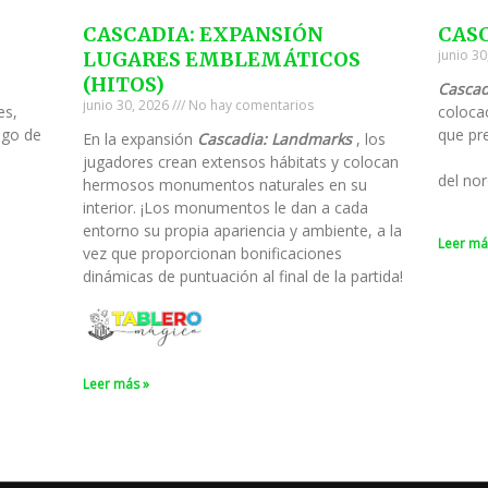
CASCADIA: EXPANSIÓN
CAS
junio 3
LUGARES EMBLEMÁTICOS
(HITOS)
Cascad
junio 30, 2026
No hay comentarios
es,
colocac
ego de
que pre
En la expansión
Cascadia: Landmarks
, los
jugadores crean extensos hábitats y colocan
del nor
hermosos monumentos naturales en su
interior. ¡Los monumentos le dan a cada
entorno su propia apariencia y ambiente, a la
Leer má
vez que proporcionan bonificaciones
dinámicas de puntuación al final de la partida!
Leer más »