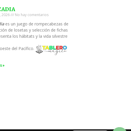
CADIA
0, 2026
No hay comentarios
ia
es un juego de rompecabezas de
ión de losetas y selección de fichas
senta los hábitats y la vida silvestre
oeste del Pacífico.
s »