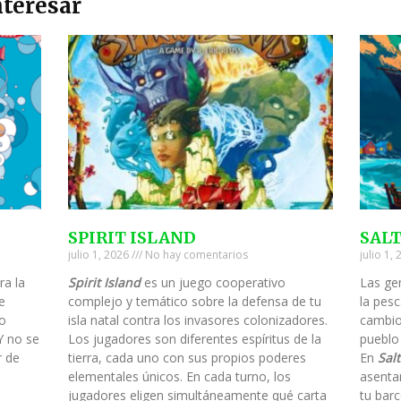
teresar
SPIRIT ISLAND
SAL
julio 1, 2026
No hay comentarios
julio 1,
ra la
Spirit Island
es un juego cooperativo
Las ge
e
complejo y temático sobre la defensa de tu
la pesc
to
isla natal contra los invasores colonizadores.
cambio
Y no se
Los jugadores son diferentes espíritus de la
pueblo
r de
tierra, cada uno con sus propios poderes
En
Salt
elementales únicos. En cada turno, los
asenta
jugadores eligen simultáneamente qué carta
tu barc