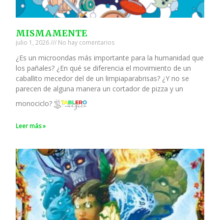
MISMAMENTE
julio 1, 2026
No hay comentarios
¿Es un microondas más importante para la humanidad que
los pañales? ¿En qué se diferencia el movimiento de un
caballito mecedor del de un limpiaparabrisas? ¿Y no se
parecen de alguna manera un cortador de pizza y un
monociclo?
Leer más »