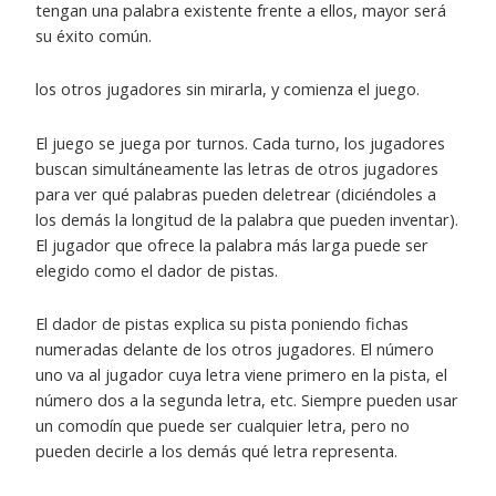
tengan una palabra existente frente a ellos, mayor será
su éxito común.
los otros jugadores sin mirarla, y comienza el juego.
El juego se juega por turnos. Cada turno, los jugadores
buscan simultáneamente las letras de otros jugadores
para ver qué palabras pueden deletrear (diciéndoles a
los demás la longitud de la palabra que pueden inventar).
El jugador que ofrece la palabra más larga puede ser
elegido como el dador de pistas.
El dador de pistas explica su pista poniendo fichas
numeradas delante de los otros jugadores. El número
uno va al jugador cuya letra viene primero en la pista, el
número dos a la segunda letra, etc. Siempre pueden usar
un comodín que puede ser cualquier letra, pero no
pueden decirle a los demás qué letra representa.