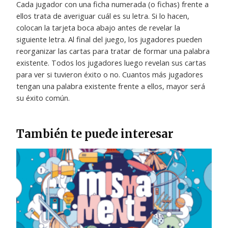
Cada jugador con una ficha numerada (o fichas) frente a
ellos trata de averiguar cuál es su letra. Si lo hacen,
colocan la tarjeta boca abajo antes de revelar la
siguiente letra. Al final del juego, los jugadores pueden
reorganizar las cartas para tratar de formar una palabra
existente. Todos los jugadores luego revelan sus cartas
para ver si tuvieron éxito o no. Cuantos más jugadores
tengan una palabra existente frente a ellos, mayor será
su éxito común.
También te puede interesar