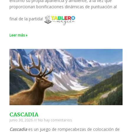
entorno su propia apariencia y ambiente, a la vez que
proporcionan bonificaciones dinámicas de puntuación al
final de la partida!
Leer más »
CASCADIA
junio 30, 2026
No hay comentarios
Cascadia
es un juego de rompecabezas de colocación de