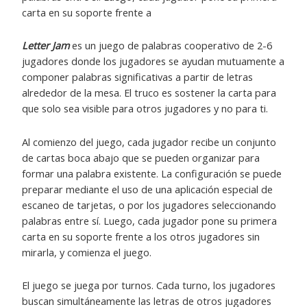
carta en su soporte frente a
Letter Jam
es un juego de palabras cooperativo de 2-6
jugadores donde los jugadores se ayudan mutuamente a
componer palabras significativas a partir de letras
alrededor de la mesa. El truco es sostener la carta para
que solo sea visible para otros jugadores y no para ti.
Al comienzo del juego, cada jugador recibe un conjunto
de cartas boca abajo que se pueden organizar para
formar una palabra existente. La configuración se puede
preparar mediante el uso de una aplicación especial de
escaneo de tarjetas, o por los jugadores seleccionando
palabras entre sí. Luego, cada jugador pone su primera
carta en su soporte frente a los otros jugadores sin
mirarla, y comienza el juego.
El juego se juega por turnos. Cada turno, los jugadores
buscan simultáneamente las letras de otros jugadores