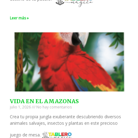
Leer más »
VIDA EN EL AMAZONAS
julio 1, 2026
No hay comentarios
Crea tu propia jungla exuberante descubriendo diversos
animales salvajes, insectos y plantas en este precioso
juego de mesa.