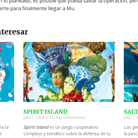
n lo planeado, es posible que pueda salvar la operación, per
erte para finalmente llegar a Mu.
teresar
SPIRIT ISLAND
SAL
julio 1, 2026
No hay comentarios
julio 1,
ra la
Spirit Island
es un juego cooperativo
Las ge
e
complejo y temático sobre la defensa de tu
la pesc