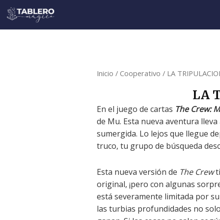
Ir
al
contenido
Inicio
/
Cooperativo
/ LA TRIPULACI
LA 
En el juego de cartas
The Crew: M
de Mu. Esta nueva aventura lleva 
sumergida. Lo lejos que llegue d
truco, tu grupo de búsqueda desc
Esta nueva versión de
The Crew
t
original, ¡pero con algunas sorpr
está severamente limitada por su
las turbias profundidades no sol