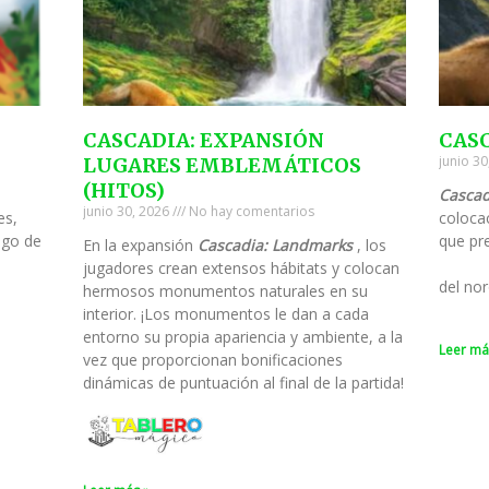
CASCADIA: EXPANSIÓN
CAS
junio 3
LUGARES EMBLEMÁTICOS
(HITOS)
Cascad
junio 30, 2026
No hay comentarios
es,
colocac
ego de
que pre
En la expansión
Cascadia: Landmarks
, los
jugadores crean extensos hábitats y colocan
del nor
hermosos monumentos naturales en su
interior. ¡Los monumentos le dan a cada
entorno su propia apariencia y ambiente, a la
Leer má
vez que proporcionan bonificaciones
dinámicas de puntuación al final de la partida!