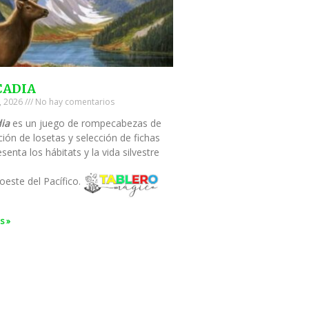
CADIA
0, 2026
No hay comentarios
ia
es un juego de rompecabezas de
ión de losetas y selección de fichas
senta los hábitats y la vida silvestre
oeste del Pacífico.
s »