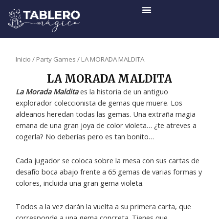
Ir
al
contenido
Inicio
/
Party Games
/ LA MORADA MALDITA
LA MORADA MALDITA
La Morada Maldita
es la historia de un antiguo
explorador coleccionista de gemas que muere. Los
aldeanos heredan todas las gemas. Una extraña magia
emana de una gran joya de color violeta… ¿te atreves a
cogerla? No deberías pero es tan bonito…
Cada jugador se coloca sobre la mesa con sus cartas de
desafío boca abajo frente a 65 gemas de varias formas y
colores, incluida una gran gema violeta.
Todos a la vez darán la vuelta a su primera carta, que
corresponde a una gema concreta. Tienes que