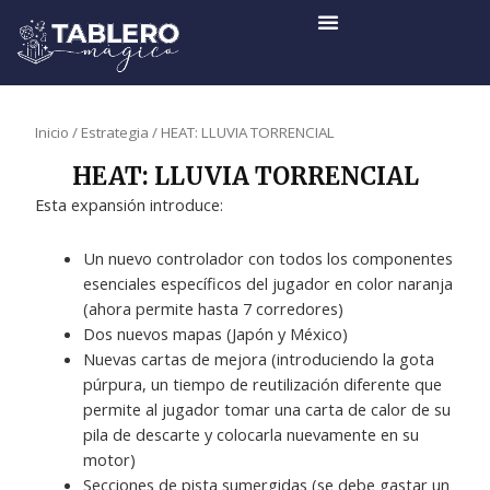
Ir
al
contenido
Inicio
/
Estrategia
/ HEAT: LLUVIA TORRENCIAL
HEAT: LLUVIA TORRENCIAL
Esta expansión introduce:
Un nuevo controlador con todos los componentes
esenciales específicos del jugador en color naranja
(ahora permite hasta 7 corredores)
Dos nuevos mapas (Japón y México)
Nuevas cartas de mejora (introduciendo la gota
púrpura, un tiempo de reutilización diferente que
permite al jugador tomar una carta de calor de su
pila de descarte y colocarla nuevamente en su
motor)
Secciones de pista sumergidas (se debe gastar un