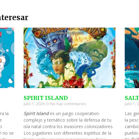
teresar
SPIRIT ISLAND
SAL
julio 1, 2026
No hay comentarios
julio 1,
ra la
Spirit Island
es un juego cooperativo
Las ge
e
complejo y temático sobre la defensa de tu
la pesc
to
isla natal contra los invasores colonizadores.
cambio
Y no se
Los jugadores son diferentes espíritus de la
pueblo