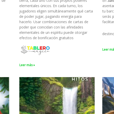
r de
tierra, cada uno con sus propios poderes
En
Salt
elementales únicos. En cada turno, los
asenta
jugadores eligen simultáneamente qué carta
tu barc
de poder jugar, pagando energía para
serás 
hacerlo. Usar combinaciones de cartas de
facilit
poder que coincidan con las afinidades
elementales de un espíritu puede otorgar
destin
efectos de bonificación gratuitos
Leer má
Leer más »