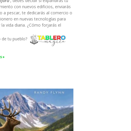
fjord
, debes decidir si expandirás tu
miento con nuevos edificios, enviarás
o a pescar, te dedicarás al comercio o
pionero en nuevas tecnologías para
ar la vida diaria. ¿Cómo forjarás el
o de tu pueblo?
s »