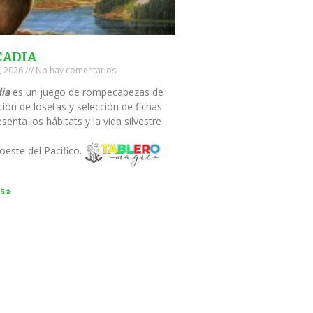
CADIA
0, 2026
No hay comentarios
ia
es un juego de rompecabezas de
ión de losetas y selección de fichas
senta los hábitats y la vida silvestre
oeste del Pacífico.
s »