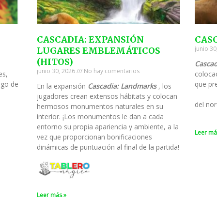
CASCADIA: EXPANSIÓN
CAS
junio 3
LUGARES EMBLEMÁTICOS
(HITOS)
Cascad
junio 30, 2026
No hay comentarios
es,
colocac
ego de
que pre
En la expansión
Cascadia: Landmarks
, los
jugadores crean extensos hábitats y colocan
del nor
hermosos monumentos naturales en su
interior. ¡Los monumentos le dan a cada
entorno su propia apariencia y ambiente, a la
Leer má
vez que proporcionan bonificaciones
dinámicas de puntuación al final de la partida!
Leer más »