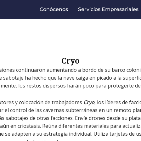
Conócenos
Servicios Empresariales
Cryo
nsiones continuaron aumentando a bordo de su barco colonia
sabotaje ha hecho que la nave caiga en picado a la superfi
mente, los restos dispersos harán poco para protegerte del 
otores y colocación de trabajadores
Cryo
, los líderes de fac
ar el control de las cavernas subterráneas en un remoto pla
ás sabotajes de otras facciones. Envíe drones desde su plat
n aún en criostasis. Reúna diferentes materiales para actuali
se adapten a su estrategia individual. Utiliza tarjetas de u