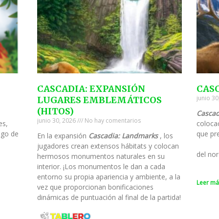
CASCADIA: EXPANSIÓN
CAS
junio 3
LUGARES EMBLEMÁTICOS
(HITOS)
Cascad
junio 30, 2026
No hay comentarios
es,
colocac
ego de
que pre
En la expansión
Cascadia: Landmarks
, los
jugadores crean extensos hábitats y colocan
del nor
hermosos monumentos naturales en su
interior. ¡Los monumentos le dan a cada
entorno su propia apariencia y ambiente, a la
Leer má
vez que proporcionan bonificaciones
dinámicas de puntuación al final de la partida!