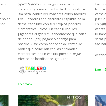
ra la
Spirit Island
es un juego cooperativo
Las ge
e
complejo y temático sobre la defensa de tu
la pesc
to
isla natal contra los invasores colonizadores.
cambio
Y no se
Los jugadores son diferentes espíritus de la
pueblo
r de
tierra, cada uno con sus propios poderes
En
Salt
elementales únicos. En cada turno, los
asenta
jugadores eligen simultáneamente qué carta
tu barc
de poder jugar, pagando energía para
serás 
hacerlo. Usar combinaciones de cartas de
facilit
poder que coincidan con las afinidades
elementales de un espíritu puede otorgar
destin
efectos de bonificación gratuitos
Leer má
Leer más »