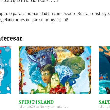
s para que tu facción sobreviva.
ítulo para la humanidad ha comenzado. ¡Busca, construye, ex
ngelado antes de que se ponga el sol!
teresar
SPIRIT ISLAND
SAL
julio 1, 2026
No hay comentarios
julio 1,