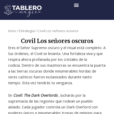
Ir
al
contenido
Inicio
/
Estrategia
/ Covil Los señores oscuros
Covil Los señores oscuros
Eres el Señor Supremo oscuro y el ritual está completo. A
tus órdenes, el Covil se levanta. Una fortaleza viva y que
respira ahora profanada por los cristales de la
codicia. Dentro de sus mazmorras se encuentra la puerta
a las tierras oscuras donde innumerables hordas de
seres caóticos fueron esclavizados durante tanto
tiempo. Esta vez tendrás tu venganza.
En
Covil: The Dark Overlords
, lucharás por la
supremacía de las regiones que rodean un pueblo
aislado. Cada jugador controla un Dark Overlord con
poderes únicos e innumerables tropas de minions para