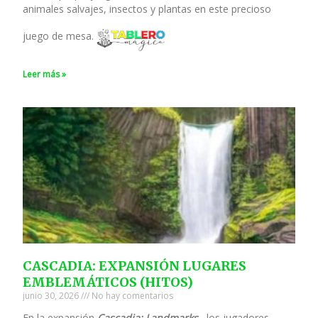
animales salvajes, insectos y plantas en este precioso
juego de mesa.
Leer más »
CASCADIA: EXPANSIÓN LUGARES
EMBLEMÁTICOS (HITOS)
junio 30, 2026
No hay comentarios
En la expansión
Cascadia: Landmarks
, los jugadores