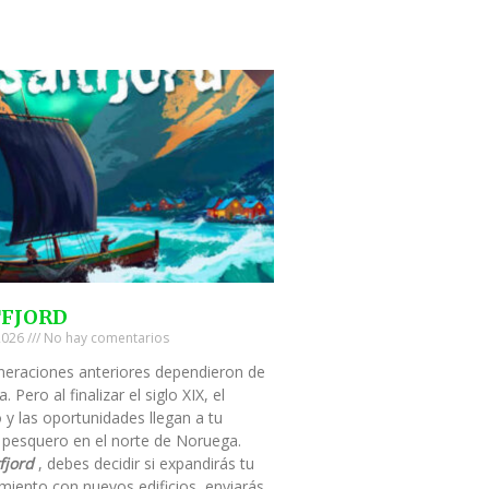
TFJORD
 2026
No hay comentarios
neraciones anteriores dependieron de
a. Pero al finalizar el siglo XIX, el
 y las oportunidades llegan a tu
 pesquero en el norte de Noruega.
fjord
, debes decidir si expandirás tu
miento con nuevos edificios, enviarás