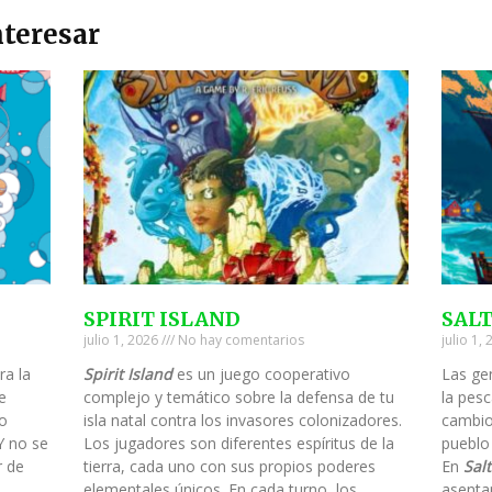
teresar
SPIRIT ISLAND
SAL
julio 1, 2026
No hay comentarios
julio 1,
ra la
Spirit Island
es un juego cooperativo
Las ge
e
complejo y temático sobre la defensa de tu
la pesc
to
isla natal contra los invasores colonizadores.
cambio
Y no se
Los jugadores son diferentes espíritus de la
pueblo
r de
tierra, cada uno con sus propios poderes
En
Salt
elementales únicos. En cada turno, los
asenta