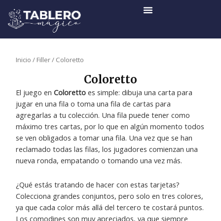
Ir
al
contenido
Inicio
/
Filler
/ Coloretto
Coloretto
El juego en
Coloretto
es simple: dibuja una carta para
jugar en una fila o toma una fila de cartas para
agregarlas a tu colección. Una fila puede tener como
máximo tres cartas, por lo que en algún momento todos
se ven obligados a tomar una fila. Una vez que se han
reclamado todas las filas, los jugadores comienzan una
nueva ronda, empatando o tomando una vez más.
¿Qué estás tratando de hacer con estas tarjetas?
Colecciona grandes conjuntos, pero solo en tres colores,
ya que cada color más allá del tercero te costará puntos.
Los comodines son muy apreciados, ya que siempre