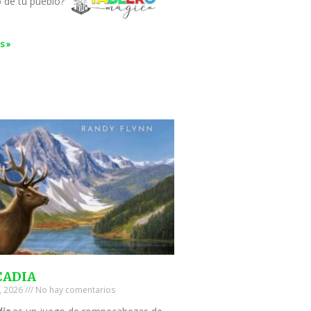
o de tu pueblo?
s »
CADIA
0, 2026
No hay comentarios