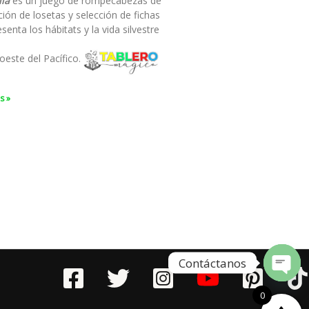
ia
es un juego de rompecabezas de
ión de losetas y selección de fichas
senta los hábitats y la vida silvestre
oeste del Pacífico.
s »
Contáctanos
Open
0
chaty