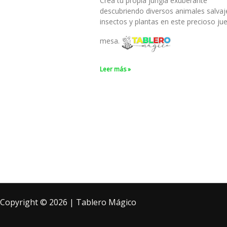
Crea tu propia jungla exuberante
descubriendo diversos animales salvaj
insectos y plantas en este precioso ju
mesa.
Leer más »
Copyright © 2026 | Tablero Mágico