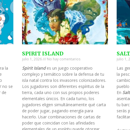
SPIRIT ISLAND
SAL
julio 1, 2026
No hay comentarios
julio 1,
ra la
Spirit Island
es un juego cooperativo
Las ge
e
complejo y temático sobre la defensa de tu
la pesc
to
isla natal contra los invasores colonizadores.
cambio
Y no se
Los jugadores son diferentes espíritus de la
pueblo
r de
tierra, cada uno con sus propios poderes
En
Salt
elementales únicos. En cada turno, los
asenta
jugadores eligen simultáneamente qué carta
tu barc
de poder jugar, pagando energía para
serás 
hacerlo. Usar combinaciones de cartas de
facilit
poder que coincidan con las afinidades
elementales de un espíritu puede otorgar