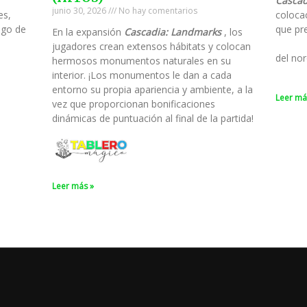
Cascad
junio 30, 2026
No hay comentarios
es,
colocac
ego de
que pre
En la expansión
Cascadia: Landmarks
, los
jugadores crean extensos hábitats y colocan
del nor
hermosos monumentos naturales en su
interior. ¡Los monumentos le dan a cada
entorno su propia apariencia y ambiente, a la
Leer má
vez que proporcionan bonificaciones
dinámicas de puntuación al final de la partida!
Leer más »