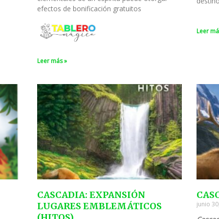
destin
efectos de bonificación gratuitos
Leer má
Leer más »
CASCADIA: EXPANSIÓN
CAS
junio 3
LUGARES EMBLEMÁTICOS
(HITOS)