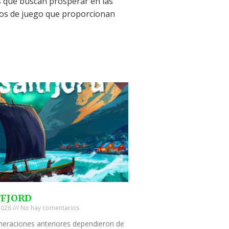
s que buscan prosperar en las
mos de juego que proporcionan
TFJORD
 2026
No hay comentarios
neraciones anteriores dependieron de