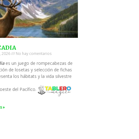
CADIA
0, 2026
No hay comentarios
ia
es un juego de rompecabezas de
ión de losetas y selección de fichas
senta los hábitats y la vida silvestre
oeste del Pacífico.
s »