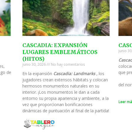
CASCADIA: EXPANSIÓN
CAS
junio 3
LUGARES EMBLEMÁTICOS
(HITOS)
Cascad
junio 30, 2026
No hay comentarios
es,
colocac
ego de
que pre
En la expansión
Cascadia: Landmarks
, los
jugadores crean extensos hábitats y colocan
del nor
hermosos monumentos naturales en su
interior. ¡Los monumentos le dan a cada
entorno su propia apariencia y ambiente, a la
Leer má
vez que proporcionan bonificaciones
dinámicas de puntuación al final de la partida!