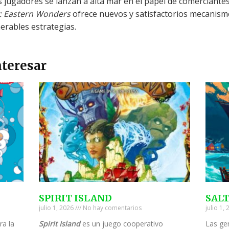
s jugadores se lanzan a alta mar en el papel de comerciante
: Eastern Wonders
ofrece nuevos y satisfactorios mecanis
merables estrategias.
teresar
SPIRIT ISLAND
SAL
julio 1, 2026
No hay comentarios
julio 1,
ra la
Spirit Island
es un juego cooperativo
Las ge