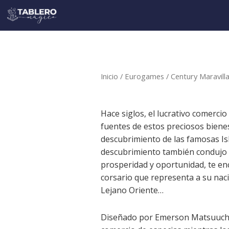
Ir
al
contenido
Inicio
/
Eurogames
/ Century Maravilla
Hace siglos, el lucrativo comerci
fuentes de estos preciosos bienes
descubrimiento de las famosas Isl
descubrimiento también condujo a
prosperidad y oportunidad, te en
corsario que representa a su nació
Lejano Oriente…
Diseñado por Emerson Matsuuch