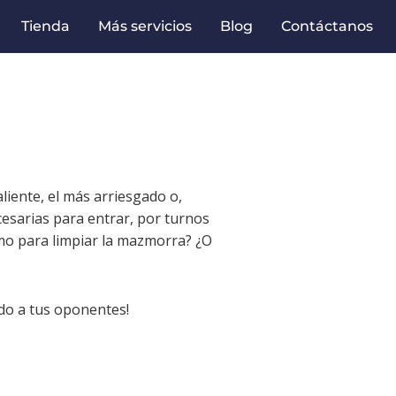
Tienda
Más servicios
Blog
Contáctanos
liente, el más arriesgado o,
cesarias para entrar, por turnos
mo para limpiar la mazmorra? ¿O
ndo a tus oponentes!