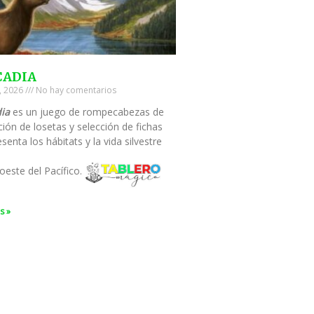
CADIA
0, 2026
No hay comentarios
ia
es un juego de rompecabezas de
ión de losetas y selección de fichas
senta los hábitats y la vida silvestre
oeste del Pacífico.
s »