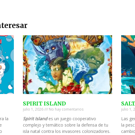
teresar
SPIRIT ISLAND
SAL
julio 1, 2026
No hay comentarios
julio 1,
ra la
Spirit Island
es un juego cooperativo
Las ge
e
complejo y temático sobre la defensa de tu
la pesc
to
isla natal contra los invasores colonizadores.
cambio